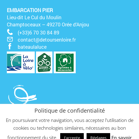
EMBARCATION PIER
Lieu-dit Le Cul du Moulin
Champtoceaux – 49270 Orée d’Anjou
(+33)6 70 30 84 89
contact@detoursenloire.fr
bateaulaluce
Politique de confidentialité
En poursuivant votre navigation, vous acceptez l'utilisation de
cookies ou technologies similaires, nécessaires au bon
fonctionnement du site.
En savoir
J'accepte
Réglages